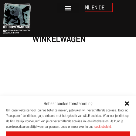
de
Winkelwagen
NL
EN
DE
inhoud
WINKELWAGEN
Beheer cookie toestemming
Om onze website voor jou nog beter te maken, gebruiken wij verschillende cookies. Door op
‘Accepteren’ te klikken, ga je akkoord met het gebruik van ALLE cookies. Wanneer je klikt op
de link 'bekijk voorkeuren' kun je de verschillende cookies in- en uitschakelen. Je kunt je
cookievoorkeuren altijd weer aanpassen. Lees er meer over in ons
cookiebeleid
.