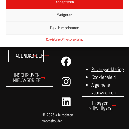
Accepteren
Weigeren
Bekijk voorkeuren
VERDER WINKELEN
Cookiebeleid
Privacyverklaring
AGENDA
VRIENDEN
Privacyverklaring
INSCHRIJVEN
Cookiebeleid
NIEUWSBRIEF
Algemene
voorwaarden
Inloggen
vrijwilligers
© 2025 Alle rechten
voorbehouden