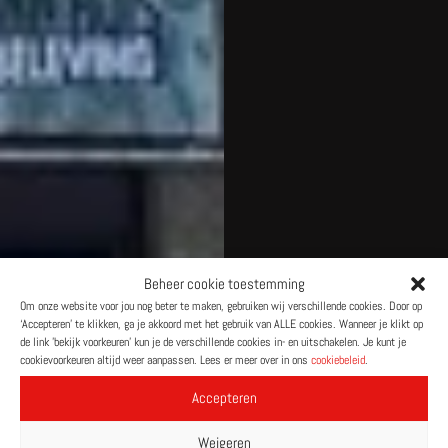
Beheer cookie toestemming
Om onze website voor jou nog beter te maken, gebruiken wij verschillende cookies. Door op
‘Accepteren’ te klikken, ga je akkoord met het gebruik van ALLE cookies. Wanneer je klikt op
de link 'bekijk voorkeuren' kun je de verschillende cookies in- en uitschakelen. Je kunt je
cookievoorkeuren altijd weer aanpassen. Lees er meer over in ons
cookiebeleid
.
Accepteren
Weigeren