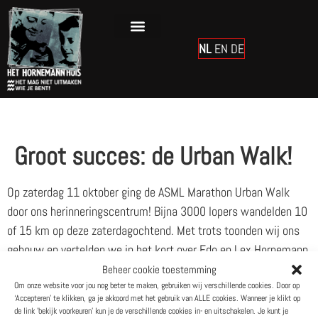
de
inhoud
NL
EN
DE
Groot succes: de Urban Walk!
Op zaterdag 11 oktober ging de ASML Marathon Urban Walk
door ons herinneringscentrum! Bijna 3000 lopers wandelden 10
of 15 km op deze zaterdagochtend. Met trots toonden wij ons
gebouw en vertelden we in het kort over Edo en Lex Hornemann
en de grotere boodschap die we mensen mee willen geven:
Beheer cookie toestemming
“Vrijheid is niet vanzelfsprekend” en “Het mag niet uitmaken
Om onze website voor jou nog beter te maken, gebruiken wij verschillende cookies. Door op
‘Accepteren’ te klikken, ga je akkoord met het gebruik van ALLE cookies. Wanneer je klikt op
wie je bent”.
de link 'bekijk voorkeuren' kun je de verschillende cookies in- en uitschakelen. Je kunt je