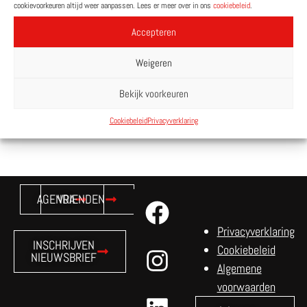
cookievoorkeuren altijd weer aanpassen. Lees er meer over in ons
cookiebeleid
.
Accepteren
Weigeren
Bekijk voorkeuren
Cookiebeleid
Privacyverklaring
AGENDA
VRIENDEN
Privacyverklaring
INSCHRIJVEN
Cookiebeleid
NIEUWSBRIEF
Algemene
voorwaarden